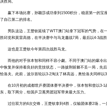
决胜局。
赢下本场比赛，孙颖莎成功拿到1500积分，稳居第一的宝座
了自己第二的排名。
男队这边，王楚钦延续了WTT澳门站拿下冠军的气势，在
胜邱党和莫雷高德，在半决赛中与马龙鏖战7局，最后以4-3战
这也是王楚钦今年第四次战胜马龙。
而他的对手张本智和同样不容小觑。不同于澳门站的爆冷出
中恢复并保持着良好的竞技状态，一路披荆斩棘不丢一局，先后
恰洛夫。此前，波尔首轮以3-2淘汰了林高远，奥恰洛夫同样以3
在10月初的成都世乒赛团体赛半决赛中，张本智和曾以3-1
东，取下两分，给国乒卫冕男团冠军带来最大压力。
过
往双方的
6次交锋，王楚钦拿到4胜，仅输
团体赛
2场，
一