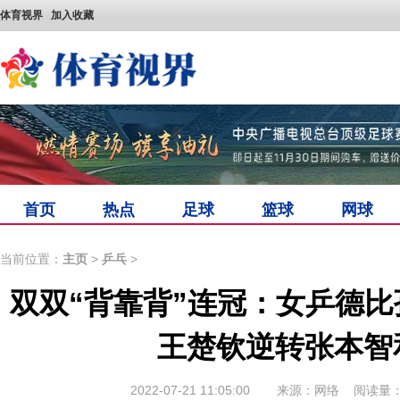
体育视界
加入收藏
首页
热点
足球
篮球
网球
当前位置：
主页
>
乒乓
>
双双“背靠背”连冠：女乒德
王楚钦逆转张本智
2022-07-21 11:05:00
来源：网络
阅读量：