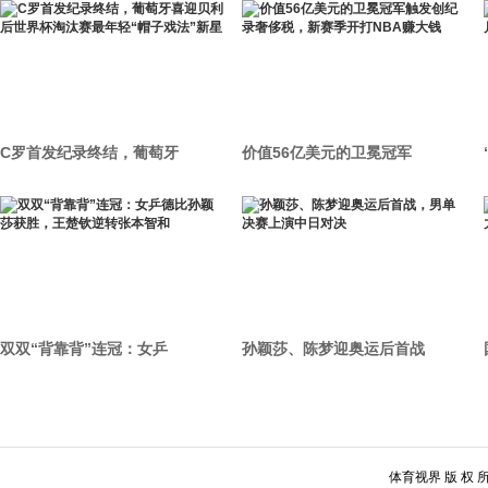
C罗首发纪录终结，葡萄牙
价值56亿美元的卫冕冠军
双双“背靠背”连冠：女乒
孙颖莎、陈梦迎奥运后首战
体育视界 版 权 所 