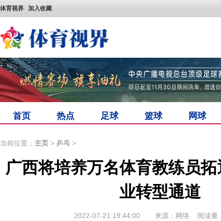
体育视界
加入收藏
首页
热点
足球
篮球
网球
当前位置：
主页
>
乒乓
>
广西将培养万名体育教练员拓
业转型通道
2022-07-21 19:44:00
来源：网络
阅读量：